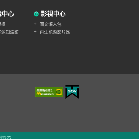
識中心
影視中心
+
專欄
圖文懶人包
+
能源知識館
再生能源影片區
 瀏覽器