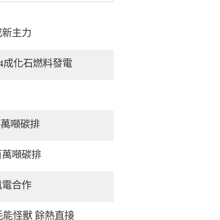
批發現貨均價為每千度
1.71美元），較一年前下跌
少三分之一，降至2003年以
成新主力
4成化石燃料發電
0萬噸碳排
百萬噸碳排
風電合作
能怪獸 餘熱直接