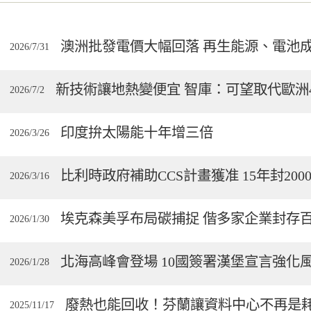
國電力市場（NEM）
（MWh）74澳幣（5
47%。天然氣發電量減
澳洲批發電價大幅回落 再生能源、電池
2026/7/31
來第…
新技術讓地熱變便宜 智庫：可望取代歐洲
2026/7/2
印度拚太陽能十年增三倍
2026/3/26
比利時政府補助CCS計畫獲准 15年封200
2026/3/16
埃克森美孚布局碳捕捉 偕多家企業封存
2026/1/30
北海高峰會登場 10國簽署漢堡宣言強化
2026/1/28
廢熱也能回收！芬蘭讓資料中心不再是耗
2025/11/17