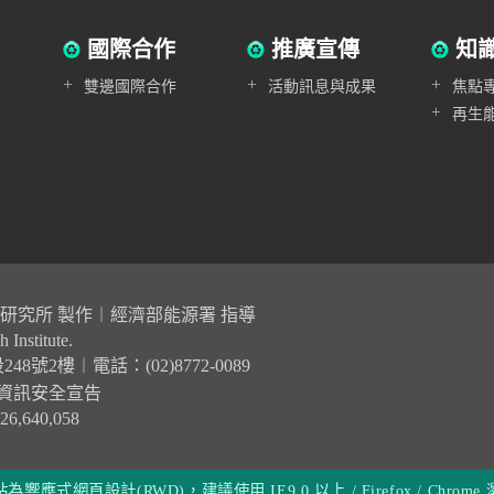
國際合作
推廣宣傳
知
+
+
+
雙邊國際合作
活動訊息與成果
焦點
+
再生
與環境研究所 製作︱經濟部能源署 指導
 Institute.
號2樓︱電話：(02)8772-0089
資訊安全宣告
640,058
為響應式網頁設計(RWD)，建議使用 IE9.0 以上 / Firefox / Chrome