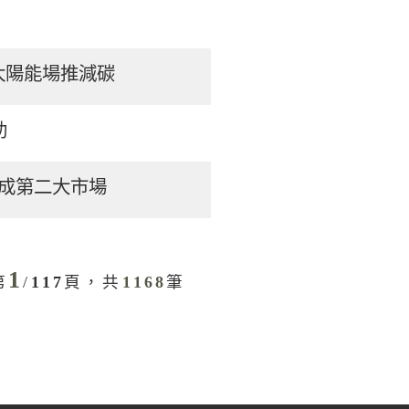
太陽能場推減碳
助
將成第二大市場
1
第
/
117
頁，共
1168
筆