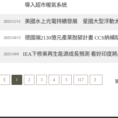
導入超市暖氣系統
美國水上光電持續發展 星國大型浮動
2025/11/11
德國端2130億元產業脫碳計畫 CCS納補
2025/10/13
IEA下修美再生能源成長預測 看好印度
2025/10/8
《
1
2
3
4
5
117
》