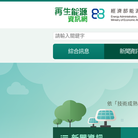
跳
到
主
要
內
容
區
塊
綜合訊息
新聞資
依「技術成熟
:::
:::