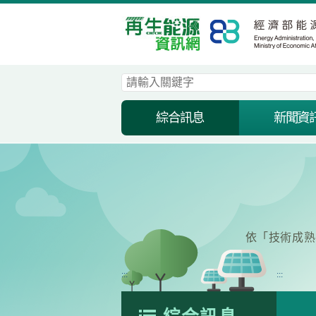
跳
到
主
要
內
容
區
塊
綜合訊息
新聞資
依「技術成熟
:::
:::