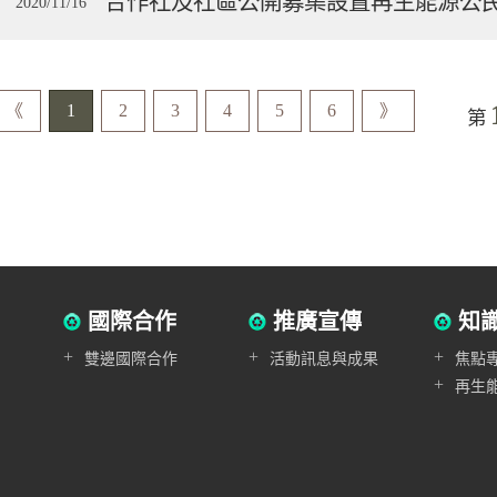
合作社及社區公開募集設置再生能源公
2020/11/16
《
1
2
3
4
5
6
》
第
國際合作
推廣宣傳
知
+
+
+
雙邊國際合作
活動訊息與成果
焦點
+
再生