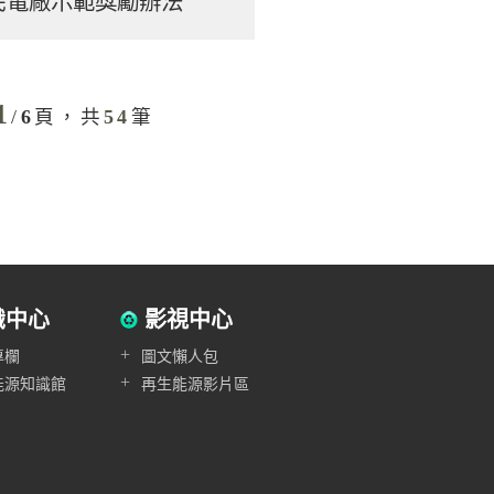
民電廠示範獎勵辦法
1
/
6
頁，共
54
筆
識中心
影視中心
+
專欄
圖文懶人包
+
能源知識館
再生能源影片區