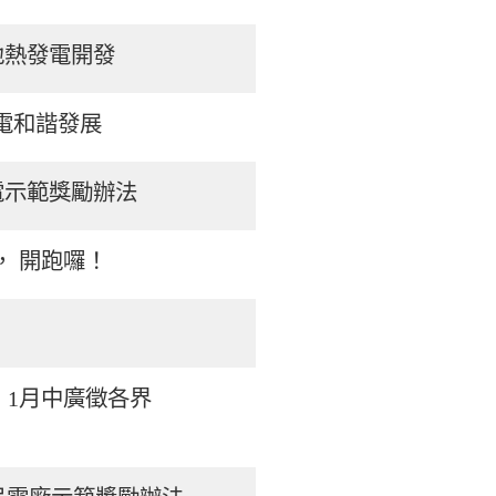
地熱發電開發
電和諧發展
電示範獎勵辦法
， 開跑囉！
 1月中廣徵各界