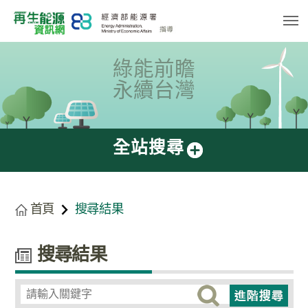
跳
到
主
要
內
容
綠能前瞻
區
塊
永續台灣
全站搜尋
首頁
搜尋結果
搜尋結果