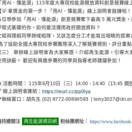
「用AI．懂能源」115年度大專院校能源開放資料創意競賽線
【💡 拿獎金的第一步！「用AI．懂能源」線上說明會敲鐘啦！ 
各位想參加「用AI．懂能源」創意競賽奪下最高 5 萬元獎金
零程式基礎的你，如何靈活運用政府開放資料？
文組與理組同學跨域組隊，又該怎麼分工才能寫出吸睛的提案
為了協助全國大專院校參賽團隊深入了解競賽規則、評分重點，主
（三） 舉辦線上說明會為大家解惑，介紹再生能源，引導大
使用訣竅。 歡迎有興趣參賽的同學與指導老師踴躍參加！
📅 活動時間： 115年6月10日（三）14:00 - 14:40（13:4
🔗 線上說明會連結：
https://reurl.cc/pp0lya
聯絡窗口：胡先生 (02) 8772-0089#593 | terry3027@itri.or
請持續關注
再生能源資訊網
粉絲團網址：
https://www.facebook