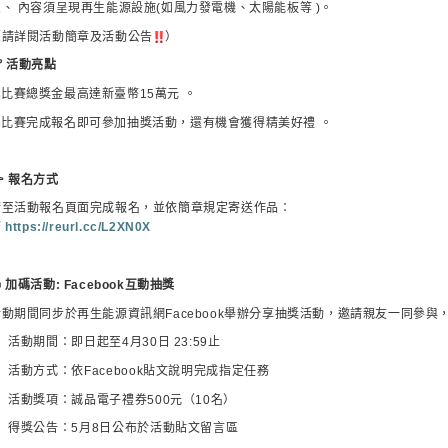
三、 內容須呈現再生能源設施
(
如風力發電機、太陽能板等
)
。
（請詳閱活動簡章及活動公告
）

活動亮點
比賽總獎金最高達新臺幣
15
萬元 。
比賽完成報名即可參加抽獎活動，還有機會獲得精美好禮 。

報名方式
請至活動報名頁面完成報名，並依簡章規定寄送作品：

https://reurl.cc/L2XN0X

加碼活動
: Facebook
互動抽獎
活動期間同步於再生能源資訊網
Facebook
舉辦分享抽獎活動，邀請親友一同參與
活動期間：即日起至
4
月
30
日
23:59
止
活動方式：依
Facebook
貼文說明完成指定任務
活動獎項：誠品電子禮券
500
元（
10
名）
得獎公告：
5
月
8
日公布於活動貼文留言區