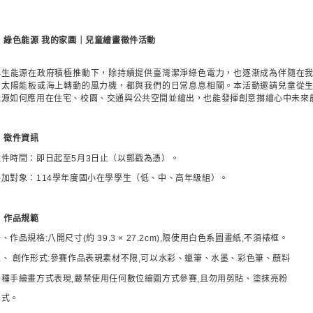

綠色能源 我的家園｜兒童繪畫徵件活動
再生能源在政府積極推動下，除持續提供臺灣潔淨綠色電力，也逐漸成為伴隨在
的太陽能板或海上轉動的風力機，都與我們的日常息息相關。本活動邀請兒童從
能源如何應用在住宅、校園、交通與公共空間並繪出，也能發揮創意描繪心中未來

徵件資訊
徵件時間：即日起至
5
月
3
日止（以郵戳為憑）。
參加對象：
114
學年度國小在學學生（低、中、高年級組）。

作品規範
一、作品規格
:
八開尺寸
(
約
39.3
×
27.2cm),
限使用白色系圖畫紙
,
不須裱框。
二、 創作形式
:
參賽作品表現素材不限
,
可以水彩、蠟筆、水墨、彩色筆、顏料
各種手繪畫方式表現
,
嚴禁使用任何數位繪圖方式參賽
,
且勿用剪貼、塗抹亮粉
方式。