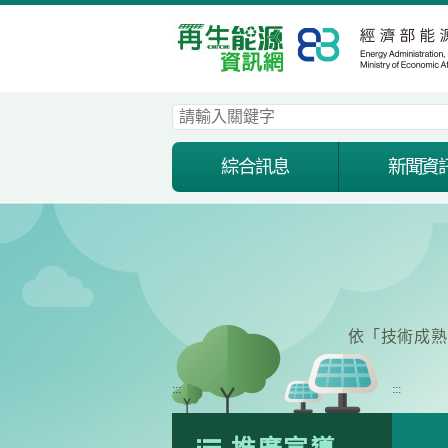
跳
到
主
要
內
容
區
塊
綜合訊息
新聞資
依「技術成熟
:::
:::