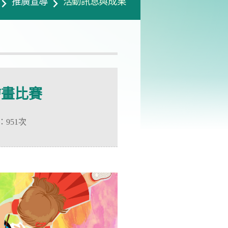
推廣宣導
活動訊息與成果
繪畫比賽
：
951次