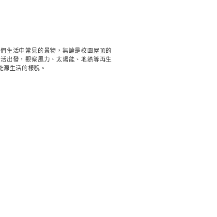
我們生活中常見的景物，無論是校園屋頂的
生活出發，觀察風力、太陽能、地熱等再生
能源生活的樣貌。