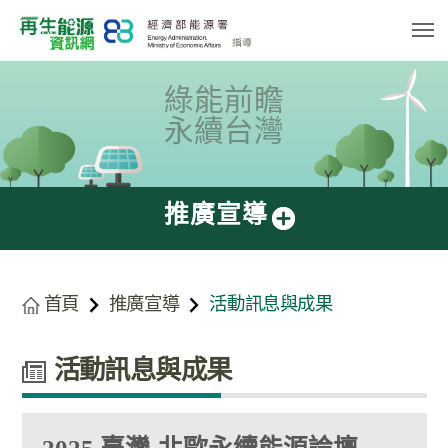
跳
到
主
要
內
容
綠能前瞻
區
塊
永續台灣
推廣宣導
首頁
推廣宣導
活動訊息與成果
活動訊息與成果