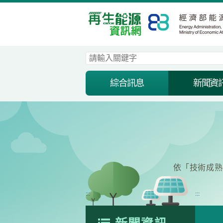
跳
到
主
要
內
容
區
塊
綜合訊息
新聞資
依「技術成熟
:::
:::