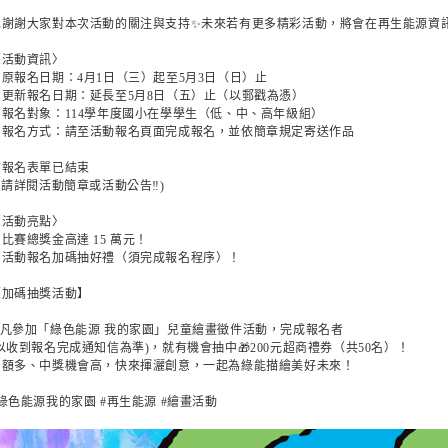
也謝謝大家對本次活動的關注與支持✨未來若有更多精彩活動，將會在再生能源資
〈活動資訊〉
📌原報名日期：4月1日（三）起至5月3日（日）止
📌更新報名日期：延長至5月8日（五）止（以郵戳為憑）
📌報名對象：114學年度國小在學學生（低、中、高年級組）
📌報名方式：請至活動報名頁面完成報名，並依簡章規定寄送作品
🔗報名表單已結束
‼️請詳閱活動簡章或活動公告‼️)
〈活動亮點〉
比賽總獎金高達 15 萬元！
🔥活動報名加碼抽好禮（須完成報名程序）！
【加碼抽獎活動】
✨凡參加「綠色能源 我的家園」兒童繪畫徵件活動，完成報名者
(以收到報名完成通知信為準)，就有機會抽中🎁200元超商禮券（共50名）！
名額多、中獎機會高，快來揮灑創意，一起為綠能描繪美好未來！
綠色能源我的家園 #再生能源 #繪畫活動