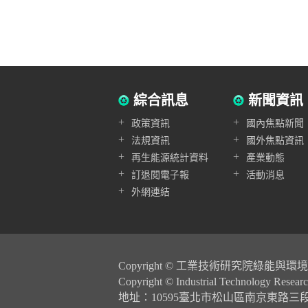
綜合訊息
新聞資訊
+
+
政策資訊
國內焦點新聞
+
+
法規資訊
國外焦點資訊
+
+
再生能源統計資料
產業動態
+
+
訂退閱電子報
活動消息
+
外網連結
Copyright © 工業技術研究院綠能
Copyright © Industrial Technology Research
地址：10595臺北市松山區南京東路三段248