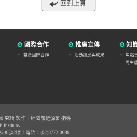
回到上頁
國際合作
推廣宣傳
知
+
+
+
雙邊國際合作
活動訊息與成果
焦點
+
再生
與環境研究所 製作︱經濟部能源署 指導
 Institute.
號2樓︱電話：(02)8772-0089