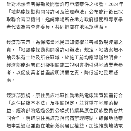
針對地熱業者探勘及開發許可申請案件之核發，2024年
「地熱能探勘與開發許可及管理辦法」公布施行後已採
取聯合審查機制，邀請案場所在地方政府機關和專家學
者代表為審查會委員，共同把關在地民眾權益。
經濟部表示，為保障當地民眾知情權並善盡敦親睦鄰之
責，「地熱能探勘與開發許可辦法」規定，地熱案場不
論公私有土地及所在區域，於施工前均應舉辦說明會。
經濟部能源署正研擬相關施工說明會指引供地熱業者參
考，以促使業者善盡說明溝通之責、降低當地民眾疑
慮。
經濟部強調，原住民族地區推動地熱電廠建置皆需符合
「原住民族基本法」及相關規定，並尊重在地部落權
益。經濟部將透過公對公模式持續與原住民族委員會共
同合作，明確原住民族部落諮商辦理時點，確保地熱案
場申設過程兼顧在地部落與居民權益，加速推動地熱電