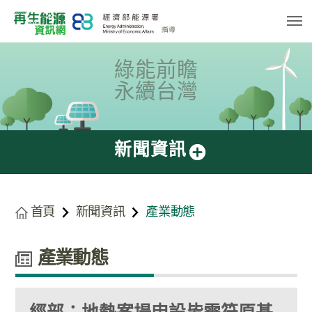
跳
到
主
要
內
容
綠能前瞻
區
塊
永續台灣
新聞資訊
首頁
新聞資訊
產業動態
產業動態