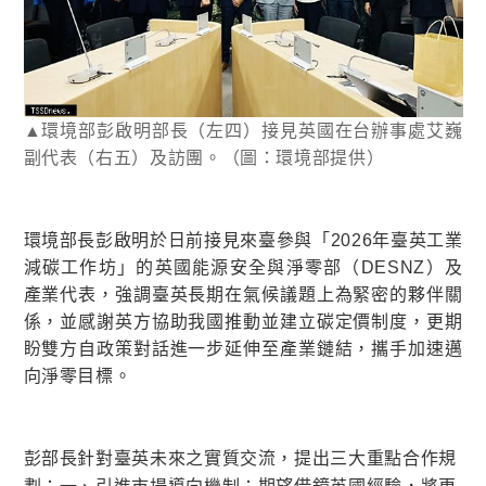
▲環境部彭啟明部長（左四）接見英國在台辦事處艾巍
副代表（右五）及訪團。（圖：環境部提供）
環境部長彭啟
明於日前接見來臺參與「2026年臺英工業
減碳工作坊」的英國能源安全與淨零部（DESNZ）及
產業代表，強調臺英長期在氣候議題上為緊密的夥伴關
係，並感謝英方協助我國推動並建立碳定價制度，更期
盼雙方自政策對話進一步延伸至產業鏈結，攜手加速邁
向淨零目標。
彭部長針對臺英未來之實質交流，提出三大重點合作規