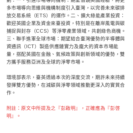
劃：一、引進市場導向機制：期望借鏡英國經驗，將更
多市場導向思維與機構制度引入臺灣，以完善未來碳排
放交易系統（ETS）的運作。二、擴大綠能產業投資：
歡迎英國企業及資金來臺投資，特別是在離岸風電與碳
捕捉與封存（CCS）等淨零產業領域，共創綠色商機。
三、聯手進軍全球市場：期望結合臺灣優勢的半導體與
資通訊（ICT）製造供應鏈實力及龐大的資本市場能
量，搭配英國在金融、氣候政策與創新領域的優勢，雙
方攜手服務亞洲及全球的淨零市場。
環境部表示，臺英透過本次的深度交流，期許未來持續
發揮雙方優勢，在減碳與淨零領域推動更深入的實質合
作。
附註：原文中所提及之『彭啟明』，正確應為『彭啓
明』。