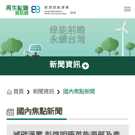
跳
到
主
要
內
容
綠能前瞻
區
塊
永續台灣
新聞資訊
首頁
新聞資訊
國內焦點新聞
國內焦點新聞