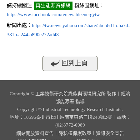
請持續關注
再生能源資訊網
粉絲團網址：
https://www.facebook.com/renewableenergytw
新聞出處：
https://tw.news.yahoo.com/share/5bc56d15-ba7d-
381b-a244-a890e272ad48
回到上頁
Copyright © 工業技術研究院綠能與環境研究所 製作︱經濟
部能源署 指導
Copyright © Industrial Technology Research Institute.
地址：10595臺北市松山區南京東路三段248號2樓︱電話：
(02)8772-0089
︱
︱
網站開放資料宣告
隱私權保護政策
資訊安全宣告