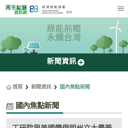
跳
到
主
要
內
容
綠能前瞻
區
塊
永續台灣
新聞資訊
首頁
新聞資訊
國內焦點新聞
國內焦點新聞