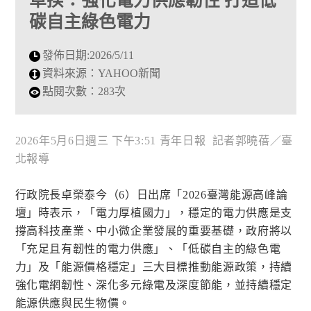
卓揆：強化電力供應韌性 打造低
碳自主綠色電力
發佈日期:
2026/5/11
資料來源：
YAHOO新聞
點閱次數：
283次
2026年5月6日週三 下午3:51 青年日報 記者郭曉蓓／臺
北報導
行政院長卓榮泰今（6）日出席「2026臺灣能源高峰論
壇」時表示，「電力厚植國力」，穩定的電力供應是支
撐高科技產業、中小微企業發展的重要基礎，政府將以
「充足且有韌性的電力供應」、「低碳自主的綠色電
力」及「能源價格穩定」三大目標推動能源政策，持續
強化電網韌性、深化多元綠電及深度節能，並持續穩定
能源供應與民生物價。