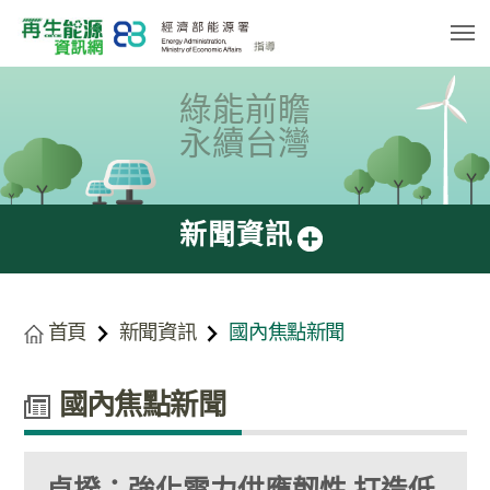
跳
到
主
要
內
容
綠能前瞻
區
塊
永續台灣
新聞資訊
首頁
新聞資訊
國內焦點新聞
國內焦點新聞