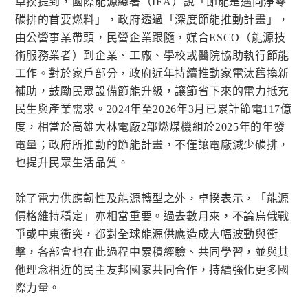
卓揆提到，國際能源總署（IEA）說「節能是邁向淨零
碳排的首要燃料」，政府透過「深度節能推動計畫」，
由公營事業帶頭，民營企業跟隨，媒合ESCO（能源技
術服務業者）到企業、工廠、學校或醫院協助執行節能
工作。對於家戶部分，政府近年持續推動家電汰舊換新
補助，鼓勵民眾設備節能升級，讓節省下來的電力抵充
民生與產業需求。2024年至2026年3月已累計節電117億
度，相當於高雄大林電廠2部燃煤機組於2025年的年發
電量；政府所推動的節能計畫，不僅讓電廠減少碳排，
也提升民眾生活品質。
除了電力供應韌性及能源轉型之外，卓揆表示，「能源
價格維持穩定」亦相當重要。過去數月來，不論烏俄戰
爭或中東衝突，都對全球能源供應造成大幅波動與衝
擊，各部會也在此過程中累積經驗、共同學習，並與其
他理念相近的民主友邦國家共同合作，持續強化更多國
際力量。