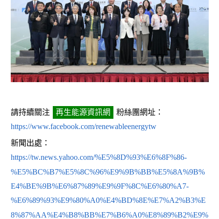
請持續關注
再生能源資訊網
粉絲團網址：
https://www.facebook.com/renewableenergytw
新聞出處：
https://tw.news.yahoo.com/%E5%8D%93%E6%8F%86-
%E5%BC%B7%E5%8C%96%E9%9B%BB%E5%8A%9B%
E4%BE%9B%E6%87%89%E9%9F%8C%E6%80%A7-
%E6%89%93%E9%80%A0%E4%BD%8E%E7%A2%B3%E
8%87%AA%E4%B8%BB%E7%B6%A0%E8%89%B2%E9%