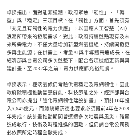
卓揆指出，面對能源議題，政府聚焦「韌性」、「轉
型」與「穩定」三項目標。在「韌性」方面，首先須有
「充足且有韌性的電力供應」，以因應人工智慧（AI）
浪潮所帶來的發展需求。對此，政府持續盤點現有及未
來所需電力，不僅大量增加新型燃氣機組、持續開發更
多再生能源；在供需上，考量AI與半導體高速成長，在
經濟部與台電公司多次盤整下，配合各項機組更新與興
建計畫，至2032年之前，電力供應都充裕無虞。
卓揆表示，極端氣候仍考驗供電穩定及電網韌性，因此
政府除積極推動智慧儲能、科技節能之外，經濟部與台
電公司亦提出「強化電網韌性建設計畫」，預計10年投
入5,645億元，而總統賴清德也要求必須提前4年在2028
年完成。該計畫推動期間曾遭遇多次地震與風災，確實
造成執行、技術及時程推進的困難，但仍請台電公司務
必依照所定時程全數完成。