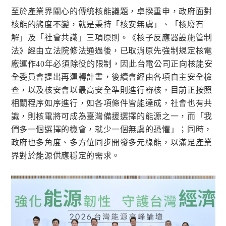
至於產業界關心的傳統核能議題，卓揆重申，政府面對
核能的態度不變，就是秉持「核安無虞」、「核廢有
解」及「社會共識」三項原則。《核子反應器設施管制
法》經由立法院修法通過後，已取消原先強制規定核電
廠運作40年必須除役的限制，因此台電公司正向核能安
全委員會提出再運轉計畫，後續會經由各項自主安全檢
查，以及核安會以最高安全準則進行審核，目前正按照
相關程序如序進行，如各項條件皆能達成，社會也有共
識，則核電將可成為臺灣備援選擇的能源之一，而「我
們多一個選擇的機會，就少一個無虞的恐懼」；同時，
政府也多角度、多方位同步開發多元綠能，以滿足產業
界對於能源供應穩定的需求。