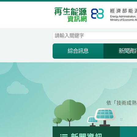
跳
到
主
要
內
容
區
塊
綜合訊息
新聞資
依「技術成熟
:::
:::