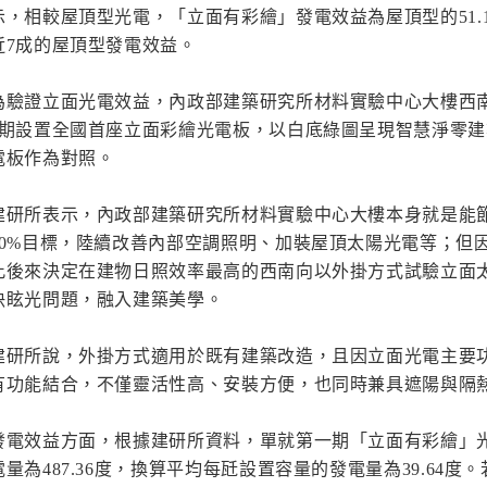
示，相較屋頂型光電，「立面有彩繪」發電效益為屋頂型的51.
近7成的屋頂型發電效益。
為驗證立面光電效益，內政部建築研究所材料實驗中心大樓西南向外
2期設置全國首座立面彩繪光電板，以白底綠圖呈現智慧淨零
電板作為對照。
建研所表示，內政部建築研究所材料實驗中心大樓本身就是能節
50%目標，陸續改善內部空調照明、加裝屋頂太陽光電等；但
此後來決定在建物日照效率最高的西南向以外掛方式試驗立面
決眩光問題，融入建築美學。
建研所說，外掛方式適用於既有建築改造，且因立面光電主要
有功能結合，不僅靈活性高、安裝方便，也同時兼具遮陽與隔
發電效益方面，根據建研所資料，單就第一期「立面有彩繪」光
電量為487.36度，換算平均每瓩設置容量的發電量為39.64度