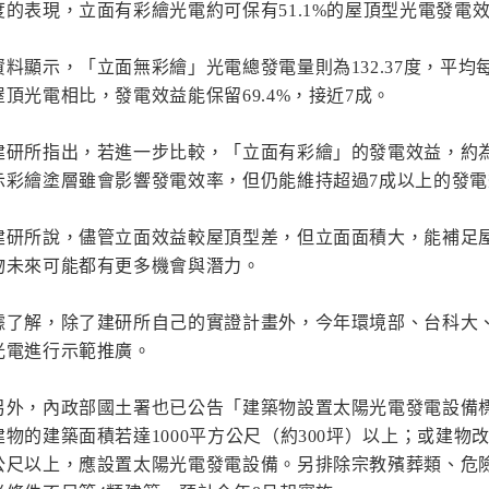
度的表現，立面有彩繪光電約可保有51.1%的屋頂型光電發電
資料顯示，「立面無彩繪」光電總發電量則為132.37度，平均每
屋頂光電相比，發電效益能保留69.4%，接近7成。
建研所指出，若進一步比較，「立面有彩繪」的發電效益，約為「
示彩繪塗層雖會影響發電效率，但仍能維持超過7成以上的發電
建研所說，儘管立面效益較屋頂型差，但立面面積大，能補足
物未來可能都有更多機會與潛力。
據了解，除了建研所自己的實證計畫外，今年環境部、台科大
光電進行示範推廣。
另外，內政部國土署也已公告「建築物設置太陽光電發電設備
建物的建築面積若達1000平方公尺（約300坪）以上；或建物改
公尺以上，應設置太陽光電發電設備。另排除宗教殯葬類、危