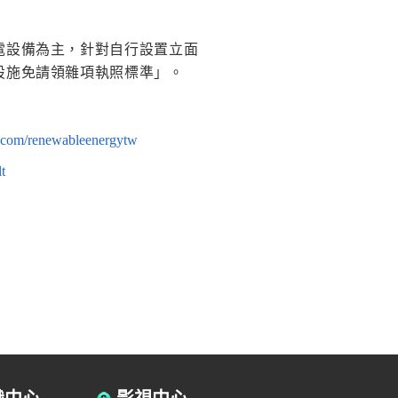
電設備為主，針對自行設置立面
設施免請領雜項執照標準」。
.com/renewableenergytw
t