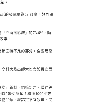
效益。
瓩的發電量為53.81度。與同期
立面無彩繪」的73.6%，顯
效率。
屋頂面積不足的部分，全國建築
、高科大及高師大也會設置立面
標準」新制，規範新建、增建等
建時變更屋頂面積達1000平方
險物品類、經認定不宜設置、受