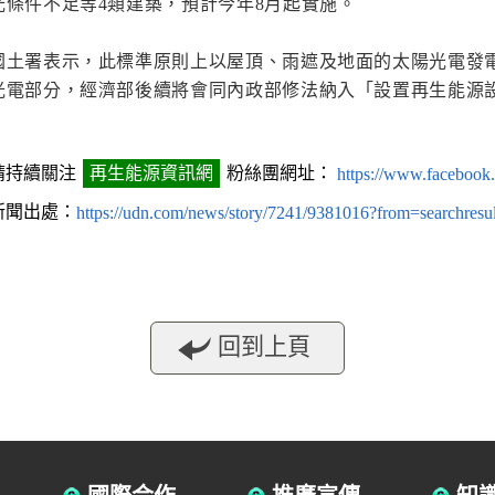
光條件不足等4類建築，預計今年8月起實施。
國土署表示，此標準原則上以屋頂、雨遮及地面的太陽光電發
光電部分，經濟部後續將會同內政部修法納入「設置再生能源
請持續關注
再生能源資訊網
粉絲團網址：
https://www.facebook
新聞出處：
https://udn.com/news/story/7241/9381016?from=searchresul
回到上頁