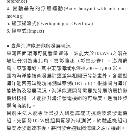
reference)
4. 變動基點的浮體運動(Body buoyant with reference
moving)
5. 過頂過流式(Overtopping or Overflow)
6. 撞擊式(Impact)
● 臺灣海洋能潛能與發展現況
臺灣四面環海可開發量豐沛，波能大於10kW/m之潛在
場址分別為東北角、雲彰隆起（彰雲沙脊）、澎湖群
島、東部海域，其中東部海域水深達200 ~ 1,000 米。
國內海洋能技術發展除鹽差無相關研發計畫外，各類型
海洋能皆有短期現場測試案例(TRL5-6)。根據國內海洋
能技術及發展現況，海洋能源開發需要先發展防震抗颱
機組技術，才能提升海洋發電機組的可靠度，進而逐步
邁向商業化。
目前由法人能專計畫投入研發底碇式抗颱波浪發電機
組，先開發10kW機組與實際海域測試，於驗證機組可
靠度及發電效率後，將開發合適我國海域之原型機組。