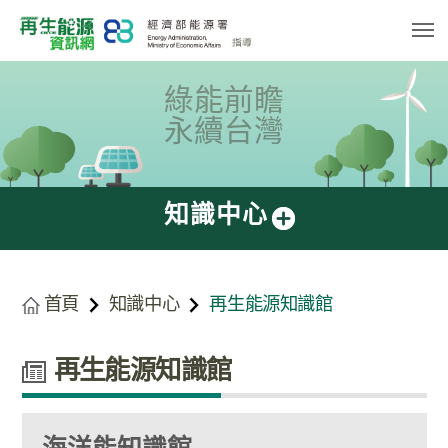
跳
到
主
要
內
容
綠能前瞻
區
塊
永續台灣
知識中心
首頁
知識中心
再生能源知識館
再生能源知識館