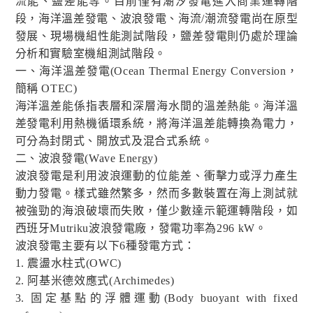
流能、鹽差能等。目前僅有潮汐發電進入商業運轉階
段，海洋溫差發電、波浪發電、海流/潮流發電尚在原型
發展、現場機組性能測試階段，鹽差發電則仍處於理論
分析和實驗室機組測試階段。
一、海洋溫差發電(Ocean Thermal Energy Conversion，
簡稱 OTEC)
海洋溫差能係指表層和深層海水間的溫差熱能。海洋溫
差發電利用熱機循環系統，將海洋溫差能轉換為電力，
可分為封閉式、開放式及混合式系統。
二、波浪發電(Wave Energy)
波浪發電是利用波浪運動的位能差、衝擊力或浮力產生
動力發電。樣式雖然繁多，然而多數裝置在海上測試就
被強勁的海浪破壞而失敗，僅少數達示範運轉階段，如
西班牙Mutriku波浪發電廠，發電功率為296 kW。
波浪發電主要有以下6種發電方式：
1. 震盪水柱式(OWC)
2. 阿基米德效應式(Archimedes)
3. 固定基點的浮體運動(Body buoyant with fixed