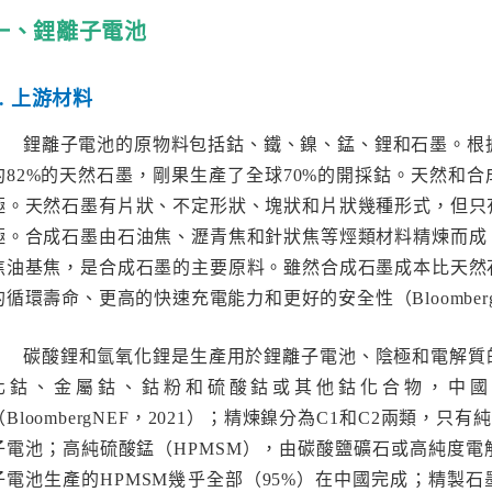
一、鋰離子電池
1. 上游材料
鋰離子電池的原物料包括鈷、鐵、鎳、錳、鋰和石墨。根據
約82%的天然石墨，剛果生產了全球70%的開採鈷。天然和
極。天然石墨有片狀、不定形狀、塊狀和片狀幾種形式，但只
極。合成石墨由石油焦、瀝青焦和針狀焦等烴類材料精煉而成
焦油基焦，是合成石墨的主要原料。雖然合成石墨成本比天然
的循環壽命、更高的快速充電能力和更好的安全性（BloombergN
碳酸鋰和氫氧化鋰是生產用於鋰離子電池、陰極和電解質
化鈷、金屬鈷、鈷粉和硫酸鈷或其他鈷化合物，中國
（BloombergNEF，2021）；精煉鎳分為C1和C2兩類，只
子電池；高純硫酸錳（HPMSM），由碳酸鹽礦石或高純度電解
子電池生產的HPMSM幾乎全部（95%）在中國完成；精製