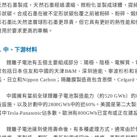
天然石墨製成，天然石墨經過濃縮、微粉化並製成球體，提純至
形狀碳。合成石墨在被不定形狀碳包覆之前被粉碎、粉碎、煅
形石墨比天然塗層球形石墨更昂貴，但它具有更好的熱性能和
應用於要求更高的車輛。
2. 中、下游材料
鋰離子電池有五個主要組成部分：陽極、陰極、電解質、
業包括日本住友和中國的天津B&M、深圳迪能、寧波杉杉和
括、日立和Nippon Carbon；隔離膜製造商包含恩傑、Celgard、D
中國擁有當前全球鋰離子電池製造能力（約520 GWh）
造設施，以及計劃中的2800GWh中的近60%。美國是第二大
其中Tesla-Panasonic佔多數。歐洲有800GWh已宣布或正在
鋰離子電池達到使用壽命後，有多種處理方式，通常由於