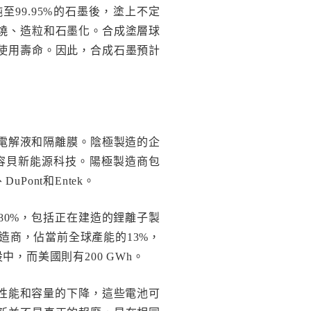
99.95%的石墨後，塗上不定
燒、造粒和石墨化。合成塗層球
使用壽命。因此，合成石墨預計
電解液和隔離膜。陰極製造的企
容貝新能源科技。陽極製造商包
uPont和Entek。
的80%，包括正在建造的鋰離子製
製造商，佔當前全球產能的13%，
建設中，而美國則有200 GWh。
性能和容量的下降，這些電池可