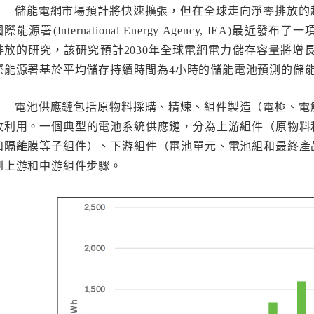
儲能電網市場預計將快速擴張，但在全球走向淨零排放的
國際能源署(International Energy Agency, IEA)最
排放的研究，該研究預計2030年全球電網電力儲存容量將增長至接
際能源署基於平均儲存持續時間為4小時的儲能電池預測的儲
電池供應鏈包括原物料採購、精煉、組件製造（電極、電
收利用。一個典型的電池系統供應鏈，分為上游組件（原物料
和隔離膜等子組件）、下游組件（電池單元、電池組和最終產
到上游和中游組件步驟。