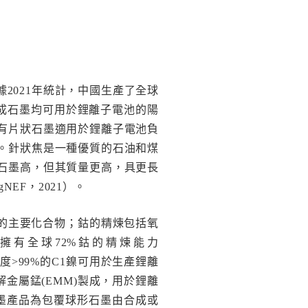
2021年統計，中國生產了全球
合成石墨均可用於鋰離子電池的陽
有片狀石墨適用於鋰離子電池負
。針狀焦是一種優質的石油和煤
石墨高，但其質量更高，具更長
EF，2021）。
的主要化合物；鈷的精煉包括氧
擁有全球72%鈷的精煉能力
有純度>99%的C1鎳可用於生產鋰離
金屬錳(EMM)製成，用於鋰離
石墨產品為包覆球形石墨由合成或