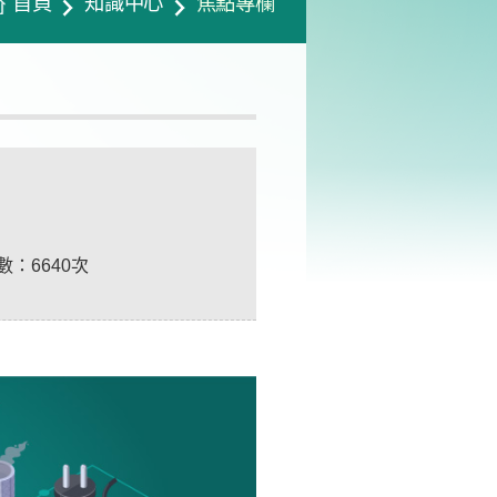
首頁
知識中心
焦點專欄
數：
6640次