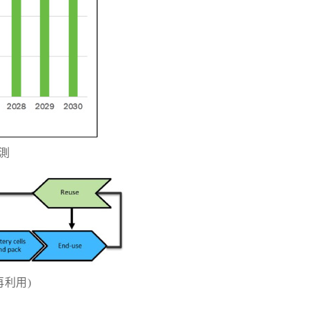
測
再利用)