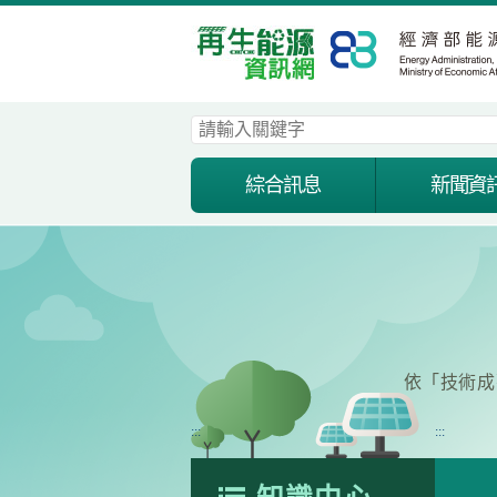
跳
到
主
要
內
容
區
塊
綜合訊息
新聞資
依「技術成
:::
:::