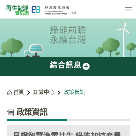
跳
到
主
要
內
容
綠能前瞻
區
塊
永續台灣
綜合訊息
首頁
知識中心
政策資訊
政策資訊