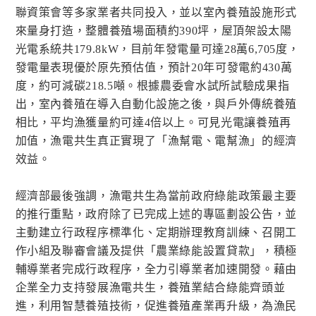
聯資策會等多家業者共同投入，並以室內養殖設施形式
來量身打造，整體養殖場面積約390坪，屋頂架設太陽
光電系統共179.8kW，目前年發電量可達28萬6,705度，
發電量表現優於原先預估值，預計20年可發電約430萬
度，約可減碳218.5噸。根據農委會水試所試驗成果指
出，室內養殖在導入自動化設施之後，與戶外傳統養殖
相比，平均漁獲量約可達4倍以上。可見光電讓養殖再
加值，漁電共生真正實現了「漁幫電、電幫漁」的經濟
效益。
經濟部最後強調，漁電共生為當前政府綠能政策最主要
的推行重點，政府除了已完成上述的專區劃設公告，並
主動建立行政程序標準化、定期辦理教育訓練、召開工
作小組及聯審會議及提供「農業綠能設置貸款」，積極
輔導業者完成行政程序，全力引導業者加速開發。藉由
企業全力支持發展漁電共生，養殖業結合綠能齊頭並
進，利用智慧養殖技術，促進養殖產業再升級，為漁民