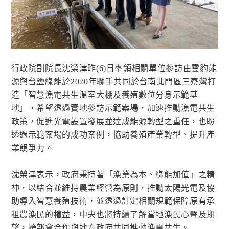
行政院副院長沈榮津昨(6)日率領相關單位參訪由雲豹能
源與台鹽綠能於2020年聯手共同於台南北門區三寮灣打
造「智慧漁電共生溫室大棚及養殖數位分身示範基
地」，希望透過實地參訪示範案場，加速推動漁電共生
政策，促進光電設置發展並達成能源轉型之重任，也盼
透過示範案場的成功案例，協助養殖產業轉型、提升產
業競爭力。
沈榮津表示，政府秉持著「漁業為本、綠能加值」之精
神，以結合並維持農業經營為原則，推動太陽光電及協
助導入智慧養殖技術，並透過訂定相關規範保障原有承
租農漁民的權益，中央也將持續了解當地漁民心聲及期
望，跨部會合作與地方政府共同推動漁電共生。