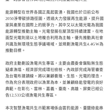
能源轉型在世界各國正風起雲湧，我國也於日前公布
2050淨零碳排路徑圖，透過大力發展再生能源，提升國
家與產業在國際上的競爭力，其中又以太陽光電為我國
能源轉型推動主軸。光電發展在屋頂型持續建置，在地
面型光電則是以土地複合利用為主軸，優先推動具社會
共識及無環境生態爭議場域，並規劃漁電共生4.4GW為
推動目標。
政府主動劃設漁電共生專區，主要由農委會盤點無生態
疑慮漁塭、經濟部完成環社檢核、內政部完成海管審查
及台電布建饋線。將以兼顧養殖、生態、光電的理念，
作為充分表現政府以漁業為本，並兼顧綠能發電的良好
典範。在彰化、雲林、嘉義、臺南、高雄、屏東已經公
告12,533公頃漁電共生專區。
本次智慧漁電共生示範案場係由雲豹能源、臺鹽綠能串