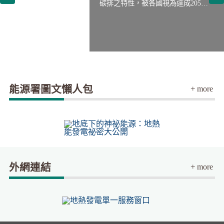
碳排之特性，被各國視為達成2050
電能時間移轉調度的技術選項之
經處理所產生之能源。廢棄物能：
葉片愈長，其受風面積愈大，所能
發使用。● 海洋能種類海洋能主要包
（地溫梯度），地球中心（地核）
輪機之機械能，推動發電機產生電
力調節器（Power Conditioner，即包
年淨零排放重要手段之一。● 氫能發
一。● 儲能系統儲能系統包含儲能電
指一般廢棄物、一般事業有機廢棄
擷取的風能就愈多。一般而言，風
括溫差能、潮汐能、波浪能、潮流
溫度推測高達6,000℃。● 地熱發電
能。小水力發電：透過灌溉水渠等
括直/交流轉換器 (Inverter)、系統控
電方式一、電解產氫原理在電解槽
池、電池管理系統(BMS)、能源管理
物經處理所產生之能源。● 生質能與
力機之輸出電能約與葉輪直徑平方
能、海流能、鹽差能等。目前僅有
條件發展地熱發電天然條件是地下
水流渠道與現有水利設施，引水推
制器及併聯保護裝置等）、配線
中通入純水，並於外部提供電力，
系統(EMS)、功率調節器(PCS)與電
廢棄物能技術介紹生質能利用技術
成正比，與風速三次方成正比。● 風
潮汐發電進入商業運轉階段，海洋
溫度80℃以上，開發期間需要經過
動水輪機葉片，葉片旋轉帶動發電
箱、蓄電池等所構成。● 太陽光電系
將純水電解轉化成…
力介接設備組成。◆ …
範圍相當廣泛，轉換為能源…
力機組構造現今商…
溫差發電、波浪發電…
地質、地球物理、地球化學等…
機，進而產生電力。…
統太陽光電系統依…
能源署圖文懶人包
+
more
外網連結
+
more