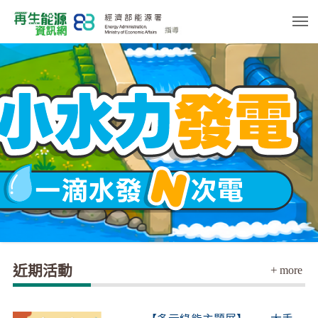
跳
到
主
要
內
容
區
塊
近期活動
+
more