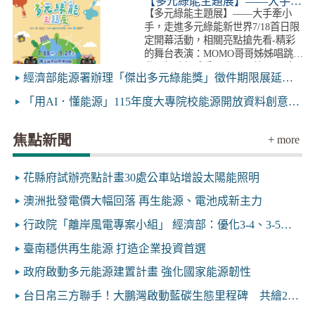
【多元綠能主題展】——大手牽小手，走進多元綠能新世界
【多元綠能主題展】——大手牽小
手，走進多元綠能新世界7/18首日限
定開幕活動，相關亮點搶先看-精彩
的舞台表演：MOMO哥哥姊姊唱跳互
動、趣味氣球秀、小丑馬戲團-早鳥
經濟部能源署辦理「傑出多元綠能獎」徵件期限展延公告
報到＋完成小任務，就送科博館展示
場門票！數量有限，送完為止！-上
「用AI．懂能源」115年度大專院校能源開放資料創意競賽線上說明會
午10點前入場，再加碼領抽獎劵！快
來把好禮…
焦點新聞
+
more
花縣府試辦亮點計畫30處公車站增設太陽能照明
澳洲批發電價大幅回落 再生能源、電池成新主力
行政院「離岸風電專案小組」 經濟部：優化3-4、3-5期開發程序
臺南穩供再生能源 打造企業投資首選
政府啟動多元能源建置計畫 強化國家能源韌性
台日帛三方聯手！大鵬灣啟動藍碳生態里程碑 共繪2050淨零願景