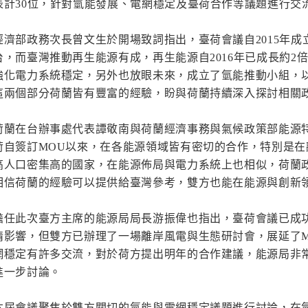
表計30位，針對氫能發展、電網穩定及臺荷合作等議題進行交
經濟部政務次長曾文生於開場致詞指出，臺荷會議自2015年
台，而臺灣推動再生能源有成，再生能源自2016年已成長約2
強化電力系統穩定，另外也放眼未來，成立了氫能推動小組，
這兩個部分荷蘭皆有豐富的經驗，盼與荷蘭持續深入探討相關
荷蘭在台辦事處代表譚敬南與荷蘭經濟事務與氣候政策部能源特使Frede
荷自簽訂MOU以來，在各能源領域皆有密切的合作，特別是
高人口密集高的國家，在能源佈局與電力系統上也相似，荷蘭
相信荷蘭的經驗可以提供給臺灣參考，雙方也能在能源與創新
擔任此次臺方主席的能源局局長游振偉也指出，臺荷會議已成
情影響，但雙方已辦理了一場離岸風電與生態研討會，展延了
網穩定有許多交流，對於荷方提出明年的合作建議，能源局非
進一步討論。
本屆會議聚焦於雙方關切的氫能與電網穩定議題進行討論，在