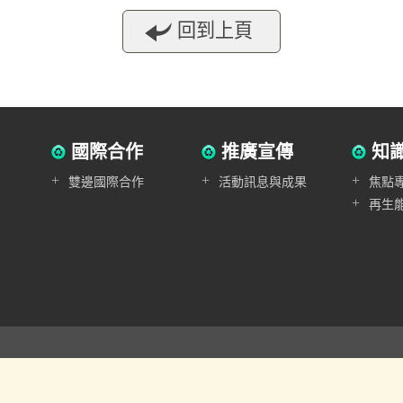
回到上頁
國際合作
推廣宣傳
知
+
+
+
雙邊國際合作
活動訊息與成果
焦點
+
再生
與環境研究所 製作︱經濟部能源署 指導