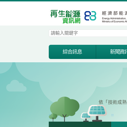
跳到主要內容區塊
綜合訊息
新聞資
依「技術成熟
:::
:::