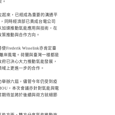
流。
成立起來，已經成為重要的溝通平
倍，同時經濟部已責成台電公司
以加速推動氫能應用與技術，在
政策推動與合作方向。
rik Wisselink亦肯定臺
在離岸風電。荷蘭與臺灣一樣都是
政府已決心大力推動氫能發展，
領域上更進一步的合作。
功舉辦六屆，儘管今年仍受到疫
MOU，本次會議亦針對氫能與電
常期待並將於後續與荷方就細節
氫能方面，雙方分享氫能推動政