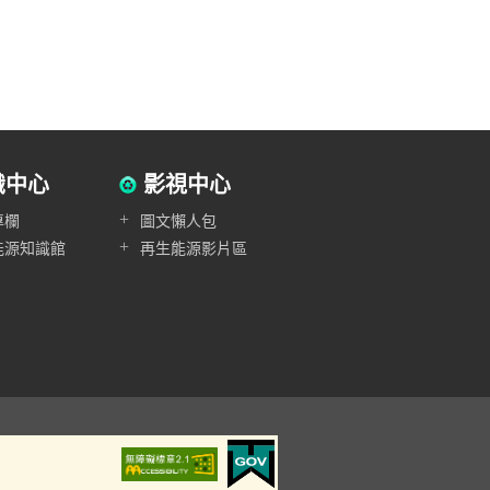
識中心
影視中心
+
專欄
圖文懶人包
+
能源知識館
再生能源影片區